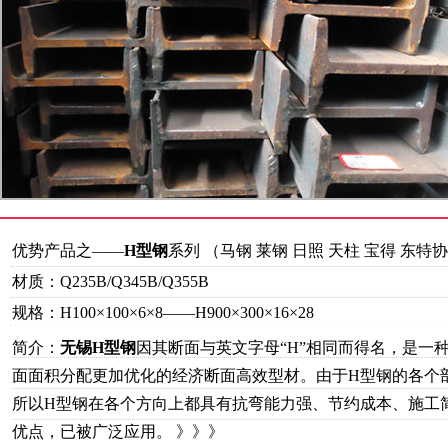
优势产品之——
H型钢
系列 （马钢 莱钢 日照 天柱 宝得 东特
材质：Q235B/Q345B/Q355B
规格：H100
×
100
×
6
×
8——H900
×
300
×
16
×
28
简介：
无锡H型钢
因其断面与英文字母“H”相同而得名，是一
面面积分配更加优化的经济断面高效型材。由于H型钢的各个
所以H型钢在各个方向上都具有抗弯能力强、节约成本、施工
优点，已被广泛应用。
》》》