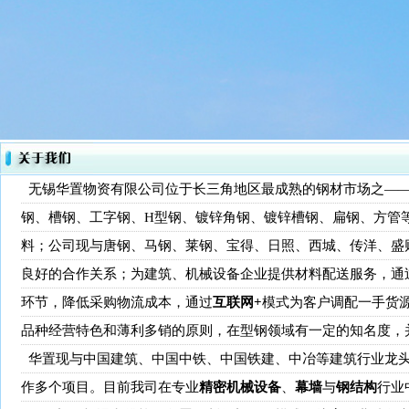
无锡华置物资有限公司位于长三角地区最成熟的钢材市场之——
钢
、
槽钢、工字钢
、
H型钢
、
镀锌角钢
、
镀锌槽钢
、
扁钢、方管
料；公司现与唐钢、马钢、莱钢、宝得、日照、西城、传洋、盛
良好的合作关系；为建筑、机械设备企业提供材料配送服务，通
环节，降低采购物流成本，通过
互联网+
模式为客户调配一手货
品种经营特色和薄利多销的原则，在型钢领域有一定的知名度，
华置现与中国建筑、中国中铁、中国铁建、中冶等建筑行业龙头
作多个项目。目前我司在专业
精密机械设备
、
幕墙
与
钢结构
行业