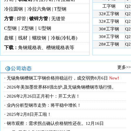
工字钢
Q2
冷拉圆钢
｜冷拉六角钢 | T型钢
32#工字钢
Q2
方管
|
焊管
|
镀锌方管
|
无缝管
32#工字钢
Q2
C型钢｜Z型钢｜
U型钢
30#工字钢
Q2
30#工字钢
Q2
盘螺｜线材｜
螺纹钢
｜
冷板(冷轧卷)
28#工字钢
Q2
下载：
角钢规格表、槽钢规格表等
更多>>
· 无锡角钢槽钢工字钢价格持稳运行，成交弱势8月6日
New!
· 2026年美加墨世界杯8强出炉,及无锡角钢槽钢市场行情。
· 2026年2月26日正月初十：开工大吉！
· 业内分析型钢市走势：将平稳中增长！
· 2025年2月8日开工啦！
· 钢市观察：需求拐点确认价格韧性还在。12月16日