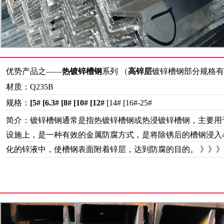
优势产品之——
热镀锌槽钢
系列 （
高锌层
镀锌槽钢部分规格有
材质：Q235B
规格：
[5#
[
6.3#
[
8#
[
10#
[
12#
[
14#
[
16#-25#
简介：镀锌槽钢通常是指热镀锌槽钢或热浸镀锌槽钢，主要用
设施上，是一种有效的金属防腐方式，是将除锈后的槽钢浸入440
化的锌液中，使槽钢表面附着锌层，达到防腐的目的。
》》》