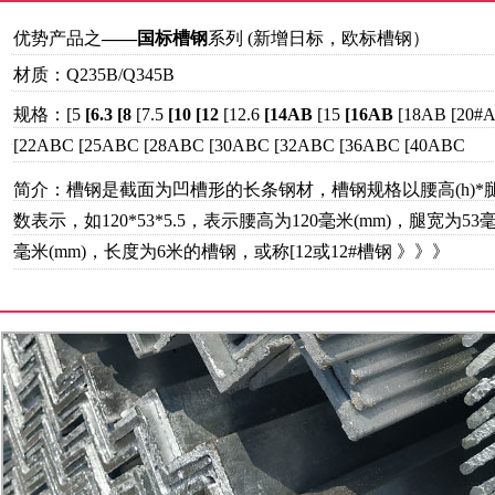
优势产品之
——国标槽钢
系列 (
新增日标，欧标槽钢
）
材质：Q235B/Q345B
规格：[5
[6.3
[8
[
7.5
[10
[12
[12.6
[14AB
[
15
[16AB
[18AB
[20#
[22ABC [25ABC [28ABC [30ABC [32ABC [36ABC [40ABC
简介：槽钢是截面为凹槽形的长条钢材，槽钢规格以腰高(h)*腿宽(
数表示，如120*53*5.5，表示腰高为120毫米(mm)，腿宽为53毫
毫米(mm)，长度为6米的槽钢，或称[12或12#槽钢
》》》