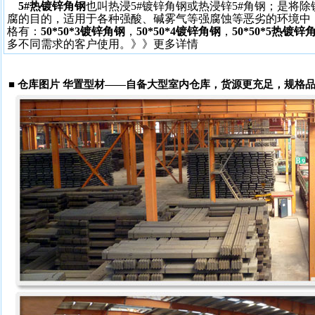
5#热镀锌角钢
也叫热浸5#镀锌角钢或热浸锌5#角钢；是将
腐的目的，适用于各种强酸、碱雾气等强腐蚀等恶劣的环境中
格有：
50*50*3镀锌角钢
，
50*50*4镀锌角钢
，
50*50*5热镀锌
多不同需求的客户使用。
》》更多详情
■
仓库图片 华置型材——自备大型室内仓库，货源更充足，规格