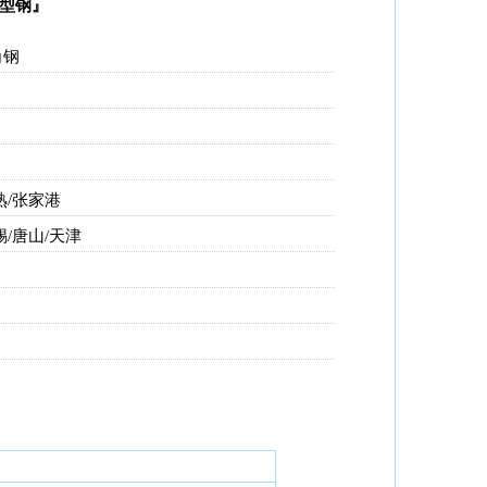
H型钢』
角钢
0
熟/张家港
/唐山/天津