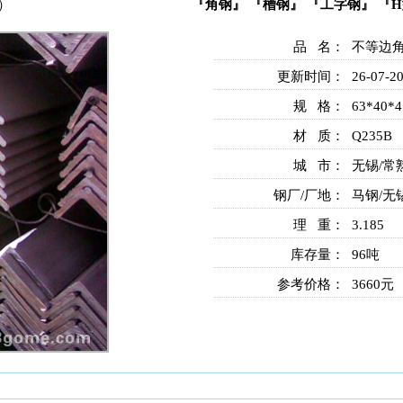
）
『角钢』
『槽钢』
『工字钢
』
『
品 名：
不等边
更新时间：
26-07-2
规 格：
63*40*4
材 质：
Q235B
城 市：
无锡/常
钢厂/厂地：
马钢/无锡
理 重：
3.185
库存量：
96吨
参考价格：
3660元