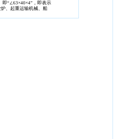
∠63×40×4”，即表示
业炉、起重运输机械、船